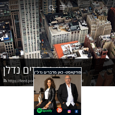
כאן מדברים נדלן
https://feed.podbean.com/familyexit/feed.xml