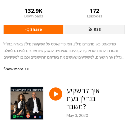
132.9K
172
Downloads
Episodes
Share
RSS
פודקאסט כאן מדברים נדל”ן, הוא פודקאסט על השקעות נדל”ן בארץ ובחו”ל 
ומטרתו לתת השראה, ידע, כלים ומוטיבציה למשקיעים שרוצים להיכנס לעולם 
הנדל”ן אך חוששים, למשקיעים שעושים את צעדיהם הראשוניים וכמובן למשקיעים 
ותיקים הרוצים להרחיב אופקים.  בפודקסט נדבר על כל הנושאים החמים בעולם 
Show more >>
הנדל”ן, נדבר על עסקאות, שווקי נדל”ן, אסטרטגיות.אנחנו כאן כדי להעשיר את 
הידע שלכם, ולעזור לכם לעשות סדר במידע הרב אליו אתם נחשפים במדיה.
איך להשקיע
בנדלן בעת
משבר?
May 3, 2020