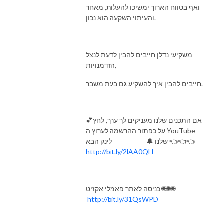
ואף בטווח הארוך ימשיכו להעלות, מאחר
והעיתוי השקעה הוא נכון.
משקיעי נדלן חייבים להבין לדעת לנצל
הזדמנויות,
חייבים להבין איך להשקיע גם בעת משבר.
💕אם התכנים שלנו מעניקים לך ערך, לחץ
על כפתור ההרשמה לערוץ ה YouTube
שלנו 🔔 לינק הבא 👈👈👈
http://bit.ly/2lAA0QH
כניסה לאתר פאמלי אקזיט 🌐🌐🌐
http://bit.ly/31QsWPD