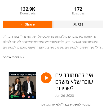
132.9K
172
Downloads
Episodes
Share
RSS
פודקאסט כאן מדברים נדל”ן, הוא פודקאסט על השקעות נדל”ן בארץ ובחו”ל 
ומטרתו לתת השראה, ידע, כלים ומוטיבציה למשקיעים שרוצים להיכנס לעולם 
הנדל”ן אך חוששים, למשקיעים שעושים את צעדיהם הראשוניים וכמובן למשקיעים 
ותיקים הרוצים להרחיב אופקים.  בפודקסט נדבר על כל הנושאים החמים בעולם 
Show more >>
הנדל”ן, נדבר על עסקאות, שווקי נדל”ן, אסטרטגיות.אנחנו כאן כדי להעשיר את 
הידע שלכם, ולעזור לכם לעשות סדר במידע הרב אליו אתם נחשפים במדיה.
איך להתמודד עם
שוכר שלא משלם
שכירות?
Jun 26, 2020
מעוניין להשקיע בנדל"ן לא יודע מהיכן