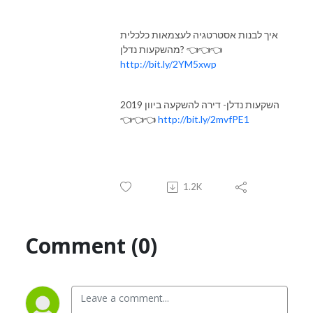
איך לבנות אסטרטגיה לעצמאות כלכלית
מהשקעות נדלן? 👈👈👈
http://bit.ly/2YM5xwp
השקעות נדלן- דירה להשקעה ביוון 2019
👈👈👈
http://bit.ly/2mvfPE1
1.2K
Comment (0)