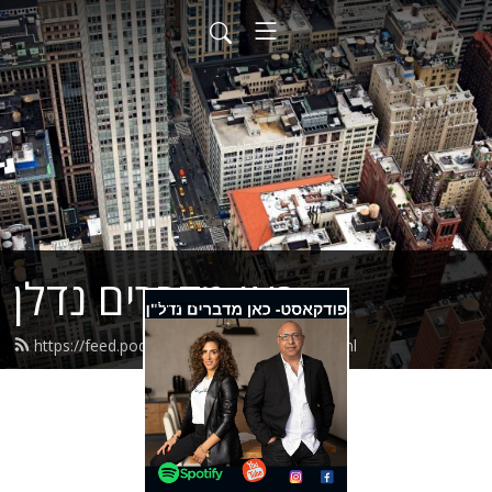
כאן מדברים נדלן
https://feed.podbean.com/familyexit/feed.xml