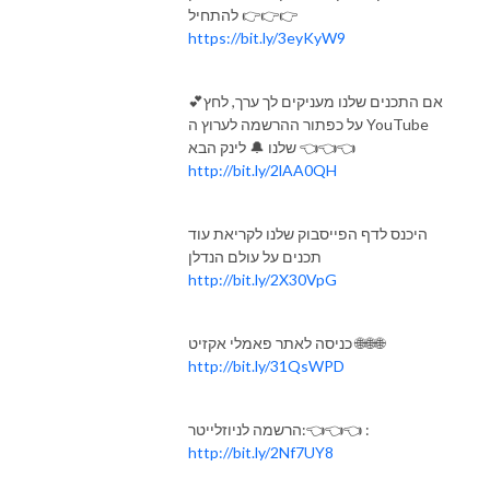
להתחיל 👉👉👉
https://bit.ly/3eyKyW9
💕אם התכנים שלנו מעניקים לך ערך, לחץ
על כפתור ההרשמה לערוץ ה YouTube
שלנו 🔔 לינק הבא 👈👈👈
http://bit.ly/2lAA0QH
היכנס לדף הפייסבוק שלנו לקריאת עוד
תכנים על עולם הנדלן
http://bit.ly/2X30VpG
כניסה לאתר פאמלי אקזיט 🌐🌐🌐
http://bit.ly/31QsWPD
הרשמה לניוזלייטר:👈👈👈 :
http://bit.ly/2Nf7UY8