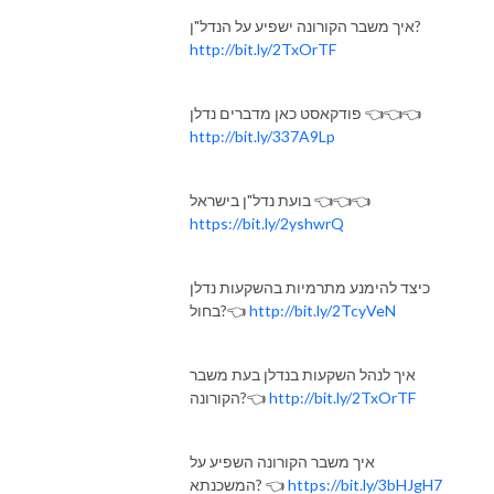
איך משבר הקורונה ישפיע על הנדל"ן?
http://bit.ly/2TxOrTF
פודקאסט כאן מדברים נדלן 👈👈👈
http://bit.ly/337A9Lp
בועת נדל"ן בישראל 👈👈👈
https://bit.ly/2yshwrQ
כיצד להימנע מתרמיות בהשקעות נדלן
http://bit.ly/2TcyVeN
בחול?👈
איך לנהל השקעות בנדלן בעת משבר
http://bit.ly/2TxOrTF
הקורונה?👈
איך משבר הקורונה השפיע על
https://bit.ly/3bHJgH7
המשכנתא? 👈